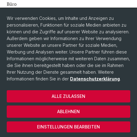
Büro
Spitalstrasse 41
4056 Basel
Wir verwenden Cookies, um Inhalte und Anzeigen zu
Schweiz
personalisieren, Funktionen für soziale Medien anbieten zu
Kontakt
können und die Zugriffe auf unserer Website zu analysieren.
roderick.lim@unibas.ch
Außerdem geben wir Informationen zu Ihrer Verwendung
+41 61 207 20 83
unserer Website an unsere Partner für soziale Medien,
Werbung und Analysen weiter. Unsere Partner führen diese
Informationen möglicherweise mit weiteren Daten zusammen,
die Sie ihnen bereitgestellt haben oder die sie im Rahmen
Ihrer Nutzung der Dienste gesammelt haben. Weitere
Informationen finden Sie in der
Datenschutzerklärung
.
ALLE ZULASSEN
© Universität Basel
Datenschutzerklärung
ABLEHNEN
Impressum
Cookies
EINSTELLUNGEN BEARBEITEN