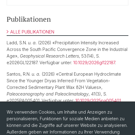
Publikationen
ALLE PUBLIKATIONEN
Ladd, S.N.
u. a.
(2026) «Precipitation Intensity Increased
Across the South Pacific Convergence Zone in the Industrial
Age»,
Geophysical Research Letters
, 53(14), S.
e2026GL122187. Verfügbar unter:
10.1029/2026gl122187
.
Santos, R.N.
u. a.
(2026) «Central European Hydroclimate
Since the Younger Dryas Inferred From Vegetation-
Corrected Sedimentary Plant Wax δ2H Values»,
Paleoceanography and Paleoclimatology
, 41(3), S.
e2025PA005401. Verfügbar unter:
10.1029/2025pa005401
.
Holloway‐Phillips, M.
Wir verwenden Cookies, um Inhalte und Anzeigen zu
u. a.
(2026) «Rethinking the 2 H
fingerprint of carbohydrates: a novel proxy for plant
personalisieren, Funktionen für soziale Medien anbieten zu
metabolism and performance»,
können und die Zugriffe auf unserer Website zu analysieren.
New Phytologist
, 249(4), S.
1623–1643. Verfügbar unter:
Außerdem geben wir Informationen zu Ihrer Verwendung
10.1111/nph.70845
.