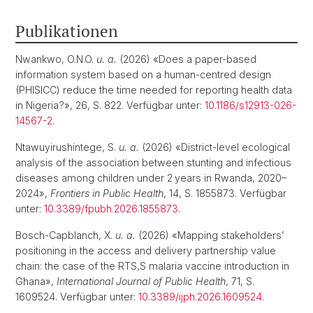
Publikationen
Nwankwo, O.N.O.
u. a.
(2026) «Does a paper-based
information system based on a human-centred design
(PHISICC) reduce the time needed for reporting health data
in Nigeria?», 26, S. 822. Verfügbar unter:
10.1186/s12913-026-
14567-2
.
Ntawuyirushintege, S.
u. a.
(2026) «District-level ecological
analysis of the association between stunting and infectious
diseases among children under 2 years in Rwanda, 2020–
2024»,
Frontiers in Public Health
, 14, S. 1855873. Verfügbar
unter:
10.3389/fpubh.2026.1855873
.
Bosch-Capblanch, X.
u. a.
(2026) «Mapping stakeholders’
positioning in the access and delivery partnership value
chain: the case of the RTS,S malaria vaccine introduction in
Ghana»,
International Journal of Public Health
, 71, S.
1609524. Verfügbar unter:
10.3389/ijph.2026.1609524
.