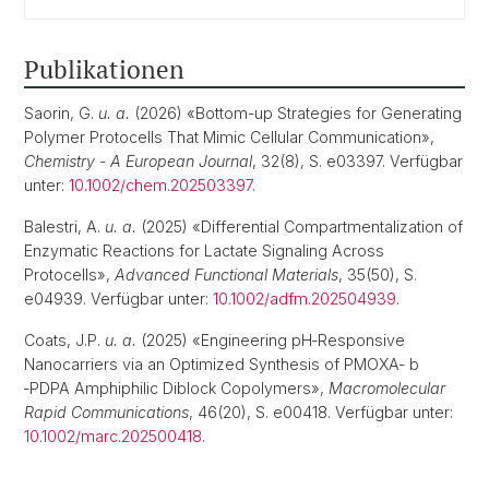
Publikationen
Saorin, G.
u. a.
(2026) «Bottom-up Strategies for Generating
Polymer Protocells That Mimic Cellular Communication»,
Chemistry - A European Journal
, 32(8), S. e03397. Verfügbar
unter:
10.1002/chem.202503397
.
Balestri, A.
u. a.
(2025) «Differential Compartmentalization of
Enzymatic Reactions for Lactate Signaling Across
Protocells»,
Advanced Functional Materials
, 35(50), S.
e04939. Verfügbar unter:
10.1002/adfm.202504939
.
Coats, J.P.
u. a.
(2025) «Engineering pH‐Responsive
Nanocarriers via an Optimized Synthesis of PMOXA‐ b
‐PDPA Amphiphilic Diblock Copolymers»,
Macromolecular
Rapid Communications
, 46(20), S. e00418. Verfügbar unter:
10.1002/marc.202500418
.